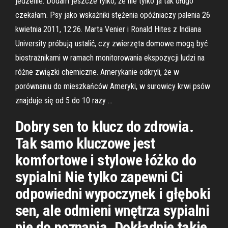
jedzenie. Dodam jeszcze tylko, że nie tylko ja tak długo
czekałam. Psy jako wskaźniki stężenia opóźniaczy palenia 26
kwietnia 2011, 12:26. Marta Venier i Ronald Hites z Indiana
University próbują ustalić, czy zwierzęta domowe mogą być
biostrażnikami w ramach monitorowania ekspozycji ludzi na
różne związki chemiczne. Amerykanie odkryli, że w
porównaniu do mieszkańców Ameryki, w surowicy krwi psów
znajduje się od 5 do 10 razy …
Dobry sen to klucz do zdrowia.
Tak samo kluczowe jest
komfortowe i stylowe łóżko do
sypialni Nie tylko zapewni Ci
odpowiedni wypoczynek i głęboki
sen, ale odmieni wnętrza sypialni
nie do poznania. Dokładnie takie