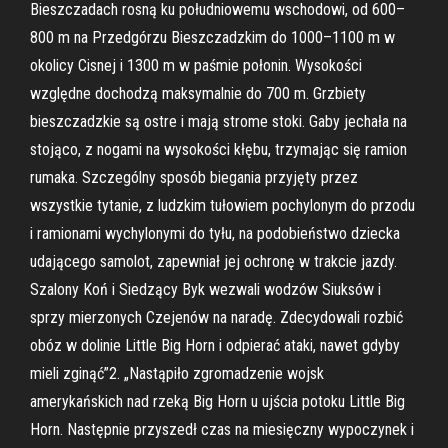
Bieszczadach rosną ku południowemu wschodowi, od 600–
800 m na Przedgórzu Bieszczadzkim do 1000–1100 m w
okolicy Cisnej i 1300 m w paśmie połonin. Wysokości
względne dochodzą maksymalnie do 700 m. Grzbiety
bieszczadzkie są ostre i mają strome stoki. Gaby jechała na
stojąco, z nogami na wysokości kłębu, trzymając się ramion
rumaka. Szczególny sposób biegania przyjęty przez
wszystkie tytanie, z ludzkim tułowiem pochylonym do przodu
i ramionami wychylonymi do tyłu, na podobieństwo dziecka
udającego samolot, zapewniał jej ochronę w trakcie jazdy.
Szalony Koń i Siedzący Byk wezwali wodzów Siuksów i
sprzy­ mierzonych Czejenów na naradę. Zdecydowali rozbić
obóz w dolinie Little Big Horn i odpierać ataki, nawet gdyby
mieli zginąć”2. „Nastąpiło zgromadzenie wojsk
amerykańskich nad rzeką Big Horn u ujścia potoku Little Big
Horn. Następnie przyszedł czas na miesięczny wypoczynek i