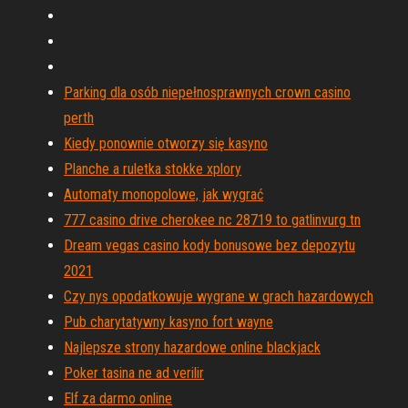
Parking dla osób niepełnosprawnych crown casino
perth
Kiedy ponownie otworzy się kasyno
Planche a ruletka stokke xplory
Automaty monopolowe, jak wygrać
777 casino drive cherokee nc 28719 to gatlinvurg tn
Dream vegas casino kody bonusowe bez depozytu
2021
Czy nys opodatkowuje wygrane w grach hazardowych
Pub charytatywny kasyno fort wayne
Najlepsze strony hazardowe online blackjack
Poker tasina ne ad verilir
Elf za darmo online