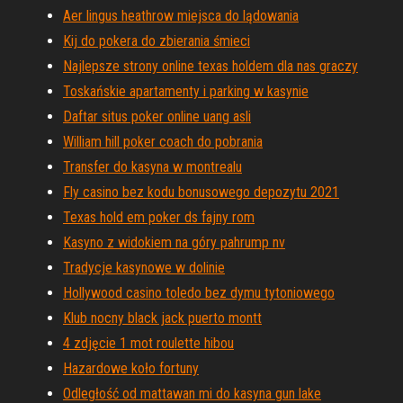
Aer lingus heathrow miejsca do lądowania
Kij do pokera do zbierania śmieci
Najlepsze strony online texas holdem dla nas graczy
Toskańskie apartamenty i parking w kasynie
Daftar situs poker online uang asli
William hill poker coach do pobrania
Transfer do kasyna w montrealu
Fly casino bez kodu bonusowego depozytu 2021
Texas hold em poker ds fajny rom
Kasyno z widokiem na góry pahrump nv
Tradycje kasynowe w dolinie
Hollywood casino toledo bez dymu tytoniowego
Klub nocny black jack puerto montt
4 zdjęcie 1 mot roulette hibou
Hazardowe koło fortuny
Odległość od mattawan mi do kasyna gun lake