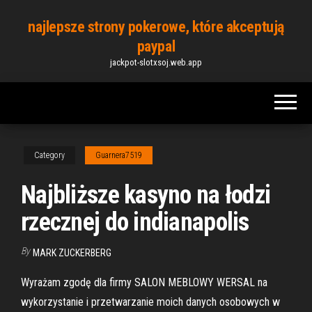
Skip
najlepsze strony pokerowe, które akceptują
to
paypal
the
jackpot-slotxsoj.web.app
content
Category
Guarnera7519
Najbliższe kasyno na łodzi
rzecznej do indianapolis
By
MARK ZUCKERBERG
Wyrażam zgodę dla firmy SALON MEBLOWY WERSAL na
wykorzystanie i przetwarzanie moich danych osobowych w