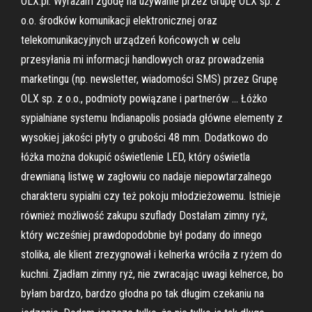
OLX.pl. Wyrażam zgodę na używanie przez Grupę OLX sp. z
o.o. środków komunikacji elektronicznej oraz
telekomunikacyjnych urządzeń końcowych w celu
przesyłania mi informacji handlowych oraz prowadzenia
marketingu (np. newsletter, wiadomości SMS) przez Grupę
OLX sp. z o.o., podmioty powiązane i partnerów … Łóżko
sypialniane systemu Indianapolis posiada główne elementy z
wysokiej jakości płyty o grubości 48 mm. Dodatkowo do
łóżka można dokupić oświetlenie LED, który oświetla
drewnianą listwę w zagłowiu co nadaje niepowtarzalnego
charakteru sypialni czy też pokoju młodzieżowemu. Istnieje
również możliwość zakupu szuflady Dostałam zimny ryż,
który wcześniej prawdopodobnie był podany do innego
stolika, ale klient zrezygnował i kelnerka wróciła z ryżem do
kuchni. Zjadłam zimny ryż, nie zwracając uwagi kelnerce, bo
byłam bardzo, bardzo głodna po tak długim czekaniu na